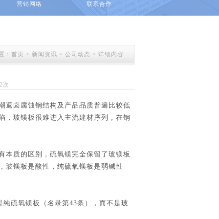
营销网络
联系合作
置：
首页
>
新闻资讯
> 公司动态 > 详细内容
52次
潮返卤腐蚀钢结构及产品品质普遍比较低
陷，玻镁板很难进入主流建材序列，在钢
有本质的区别，硫氧镁完全保留了玻镁板
，玻镁板是酸性，纯硫氧镁板是弱碱性
是纯硫氧镁板（名录第43条），而不是玻