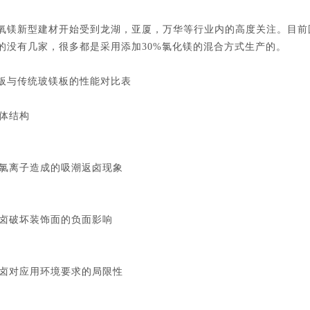
氧镁新型建材开始受到龙湖，亚厦，万华等行业内的高度关注。目前
的没有几家，很多都是采用添加30%氯化镁的混合方式生产的。
板与传统玻镁板的性能对比表
晶体结构
游离氯离子造成的吸潮返卤现象
潮返卤破坏装饰面的负面影响
潮返卤对应用环境要求的局限性