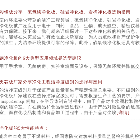
彩钢板分享：硫氧镁净化板、硅岩净化板、岩棉净化板选购指南
室内环境要求苛刻的洁净工程领域，硫氧镁净化板、硅岩净化板、岩
净化板被广泛应用于电子、制药、食品、生物、航天航空、精密仪器
有力保障。接下来，我们就来详细探讨一下这些净化板的相关信息。
能，能够在火灾发生时有效阻止火势蔓延，为人员疏散和财产保护争
的滋生，为洁净环境提供可靠的保障。此外，硫氧镁净化板还具有较
钢净化板的6大典型应用领域晃选型建议
业‌用于手术室、无菌病房、实验室墙面及设备，保障无菌环境并降低交
夹芯板厂家分享净化工程洁净度级别的选择与应用
的洁净室级别对于保证产品质量和生产稳定性至关重要。不同级别的
净化板厂家建议在选择洁净室级别时，需要根据生产工艺的要求、产
emsp;&emsp;例如，在半导体制造过程中，由于产品对尘埃颗粒
别的洁净室。而在药品和食品制造过程中，由于产品对微生物的敏感
室。而在化妆品制造和食品加工过程中，由于产品对尘埃
[详情]
净化板的5大性能特点：
性能岩棉本身属于不燃材料，经国家防火建筑材料质量监督检验机构