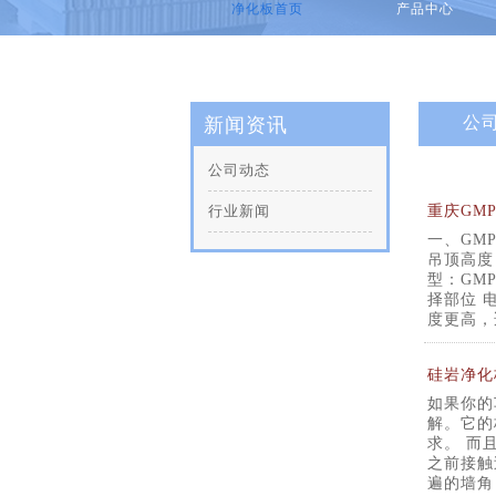
净化板首页
产品中心
公
新闻资讯
公司动态
行业新闻
重庆GM
一、GM
吊顶高度
型：GM
择部位 
度更高，
硅岩净化
如果你的
解。它的
求。 而
之前接触
遍的墙角