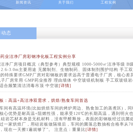
新闻资讯
关于我们
工程实例
司动态
P药业洁净厂房彩钢净化板工程实例分享
P洁净厂房项目概况（典型参考）典型规模 1000-5000㎡洁净等级
 2.6-3.0m主要用途 无菌制剂、生物制药、固体制剂围护结构 手工
P的特殊要求GMP厂房对彩钢板的要求远高于普通电子厂房，核心差异
电子厂房常用 GMP药业推荐 理由墙体 中空玻镁机制板 手工双玻镁
适合频繁清洁消毒吊顶 中空玻
[详情]
板：高温+高洁净双需求，烘焙/熟食车间首选
车间有高温环境(比如烘焙车间的烤炉周边、熟食加工的蒸煮区)，
核心优势是耐高温+阻燃性强，能承受120℃的长期高温，遇到明火
且硅岩芯材本身是无机材料，没有甲醛释放，表面的彩钢板经过抗菌处
过一家烘焙厂，用硅岩板做隔墙后，车间的菌落总数抽检合格率从70%
，现在一天擦1遍就够了”。 注意点：重量比
[详情]