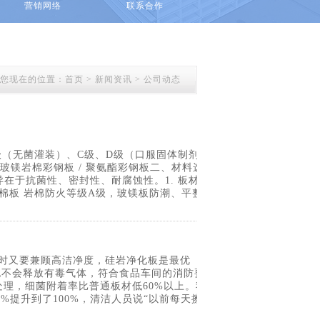
营销网络
联系合作
您现在的位置：
首页
>
新闻资讯
> 公司动态
 B级（无菌灌装）、C级、D级（口服固体制剂）
双玻镁岩棉彩钢板 / 聚氨酯彩钢板二、材料选
在于抗菌性、密封性、耐腐蚀性。1. 板材选
岩棉板 岩棉防火等级A级，玻镁板防潮、平整
同时又要兼顾高洁净度，硅岩净化板是最优
也不会释放有毒气体，符合食品车间的消防要
理，细菌附着率比普通板材低60%以上。我
提升到了100%，清洁人员说“以前每天擦3