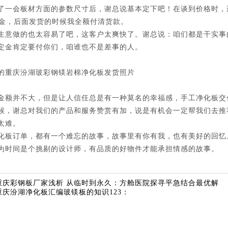
了一会板材方面的参数尺寸后，谢总说基本定下吧！在谈到价格时，
元定金，后面发货的时候我全额付清货款。
生意做的也太容易了吧，这客户太爽快了。谢总说：咱们都是干实事
定金肯定要付你们，咱谁也不是差事的人。
的重庆汾湖玻彩钢镁岩棉净化板发货照片
金额并不大，但是让人信任总是有一种莫名的幸福感，手工净化板交
候，谢总对我们的产品和服务赞赏有加，说是有机会一定帮我们去推
太难。
化板订单，都有一个难忘的故事，故事里有你有我，也有美好的回忆
为时间是个挑剔的设计师，有品质的好物件才能承担情感的故事。
重庆彩钢板厂家浅析 从临时到永久：方舱医院探寻平急结合最优解
重庆汾湖净化板汇编玻镁板的知识123：