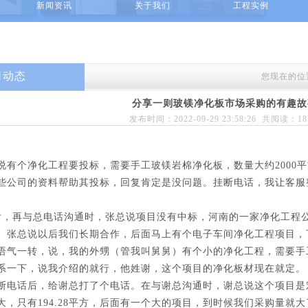
新闻资讯
关于我们
工程实例
司动态
您现在的位
分享一则玻镁净化板市场采购的有趣故
发布时间：2022-09-29 23:58:26 共阅读：
1
说有个净化工程要投标，需要手工玻镁岩棉净化板，数量大约2000
些公司的资料帮助其投标，回复肯定是没问题。挂断电话，我让客服
后，再与总电话沟通时，张总说项目没有中标，河南的一家净化工程
。张总说以后我们长期合作，后面马上有个电子车间净化工程项目，
语气一转，说，我的外甥（管我叫舅舅）有个小的净化工程，需要手
系一下，说我介绍的就行，他姓谢，这个项目的净化板材现在就定。
断电话后，给谢总打了个电话。在与谢总沟通时，谢总说这个项目是
大，只有194.28平方，后面有一个大的项目，到时候我们采购量就