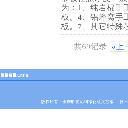
为：1、纯岩棉手
板。4、铝蜂窝手工
板。7、其它特殊
共69记录
«上
版权所有：重庆昕珑彩钢净化板夹芯板
技